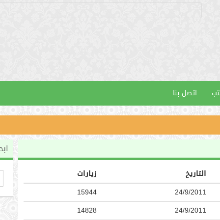
تب
اتصل بنا
ابح
التاريخ
زيارات
15944
24/9/2011
14828
24/9/2011